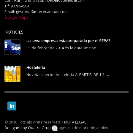
Camí Ral 112 entresol, TORDERA 08490 (BCN)
Tlf: 937654584
Email:
gestoria@marrecampas.com
Google Maps
NOTICIES
La seva empresa esta preparada per el SEPA?
L’1 de febrer de 2014 és la data límit pe...
Hosteleria
Novetats sector hosteleria A PARTIR DE L’1 ...
© 2016 Tots els drets reservats /
NOTA LEGAL
Designed by Quatre Grup
agència de marketing online