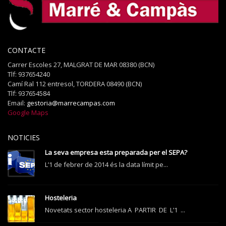
CONTACTE
Carrer Escoles 27, MALGRAT DE MAR 08380 (BCN)
Tlf: 937654240
Camí Ral 112 entresol, TORDERA 08490 (BCN)
Tlf: 937654584
Email:
gestoria@marrecampas.com
Google Maps
NOTICIES
La seva empresa esta preparada per el SEPA?
L’1 de febrer de 2014 és la data límit pe...
Hosteleria
Novetats sector hosteleria A PARTIR DE L’1 ...