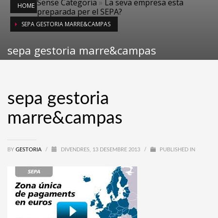
Sense Categoria
»
La seva empresa esta
HOME
preparada per el SEPA?
SEPA GESTORIA MARRE&CAMPAS
sepa gestoria marre&campas
sepa gestoria
marre&campas
BY
GESTORIA
/
DIVENDRES, 13 DESEMBRE 2013
/
PUBLISHED IN